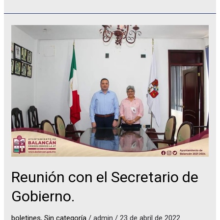
Reunión
con
el
Secretario
de
Gobierno.
Reunión con el Secretario de
Gobierno.
boletines
,
Sin categoría
/
admin
/
23 de abril de 2022