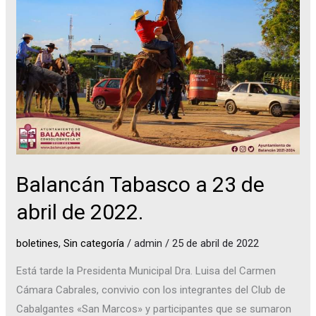
a
23
de
abril
de
2022.
Balancán Tabasco a 23 de
abril de 2022.
boletines
,
Sin categoría
/
admin
/
25 de abril de 2022
Está tarde la Presidenta Municipal Dra. Luisa del Carmen
Cámara Cabrales, convivio con los integrantes del Club de
Cabalgantes «San Marcos» y participantes que se sumaron