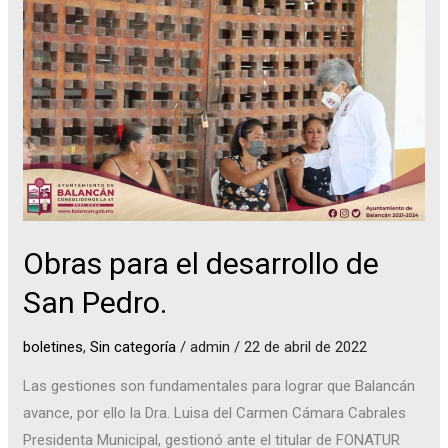
el
desarrollo
de
San
Pedro.
Obras para el desarrollo de
San Pedro.
boletines
,
Sin categoría
/
admin
/
22 de abril de 2022
Las gestiones son fundamentales para lograr que Balancán
avance, por ello la Dra. Luisa del Carmen Cámara Cabrales
Presidenta Municipal, gestionó ante el titular de FONATUR